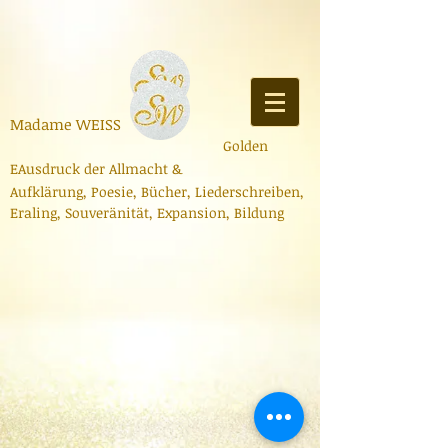
Madame
WEISS
Golden
E
Ausdruck der Allmacht
&
Aufklärung,
Poesie,
Bücher
,
Liederschreiben
,
Er
aling, Souveränität, Expa
nsion, Bildung